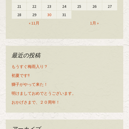
21
22
23
24
25
26
27
28
29
30
31
« 11月
1月 »
最近の投稿
もうすぐ梅雨入り？
初夏です‼️
獅子がやって来た！
明けましておめでとうございます。
おかげさまで、２０周年！
アーカイブ