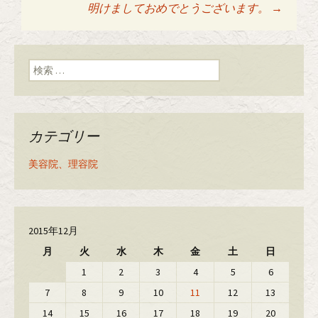
投稿ナビゲーショ
明けましておめでとうございます。
→
ン
検索:
カテゴリー
美容院、理容院
2015年12月
月
火
水
木
金
土
日
1
2
3
4
5
6
7
8
9
10
11
12
13
14
15
16
17
18
19
20