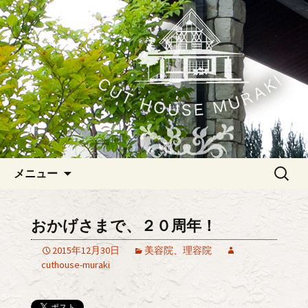
草津、栗東の美容室・理容室「カット
ハウスムラキ」
草津の理美容「カットハウスム
ラキ」のブログ
コンテンツへ移動
検
メニュー
索:
おかげさまで、２０周年！
2015年12月30日
美容院、理容院
cuthouse-muraki